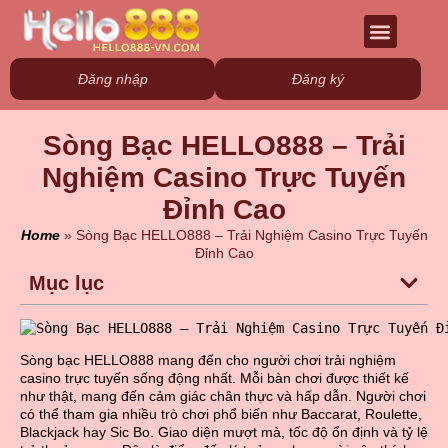
Đăng nhập
Đăng ký
Sòng Bạc HELLO888 – Trải
Nghiệm Casino Trực Tuyến
Đỉnh Cao
Home
»
Sòng Bạc HELLO888 – Trải Nghiệm Casino Trực Tuyến
Đỉnh Cao
Mục lục
Sòng bạc HELLO888 mang đến cho người chơi trải nghiệm
casino trực tuyến sống động nhất. Mỗi bàn chơi được thiết kế
như thật, mang đến cảm giác chân thực và hấp dẫn. Người chơi
có thể tham gia nhiều trò chơi phổ biến như Baccarat, Roulette,
Blackjack hay Sic Bo. Giao diện mượt mà, tốc độ ổn định và tỷ lệ