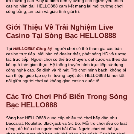
trả thưởng cao. Đây là điểm đến lý tưởng cho người yêu thích
casino hiện đại. HELLO888 cam kết mang lại môi trường chơi
công bằng, an toàn và giàu tính giải trí.
Giới Thiệu Về Trải Nghiệm Live
Casino Tại Sòng Bạc HELLO888
Tại
HELLO888 đăng ký
, người chơi có thể tham gia các bàn
casino trực tiếp. Mỗi bàn có dealer thật, phát sóng HD và tương
tác trực tiếp. Người chơi có thể trò chuyện, đặt cược và theo dõi
kết quả thời gian thực. Hệ thống truyền hình trực tiếp sử dụng
công nghệ cao, ổn định và rõ nét. Trò chơi minh bạch, không bị
can thiệp, giúp tạo sự tin tưởng tuyệt đối. HELLO888 là nơi kết
nối giữa người chơi và không gian casino quốc tế.
Các Trò Chơi Phổ Biến Trong Sòng
Bạc HELLO888
Sòng bạc HELLO888 cung cấp nhiều trò chơi hấp dẫn như
Baccarat, Roulette, Blackjack và Sic Bo. Mỗi trò chơi đều có luật
riêng, dễ hiểu cho người mới bắt đầu. Người chơi có thể lựa
chọn mức cược phù hợp với khả năng của mình. Các bàn chơi