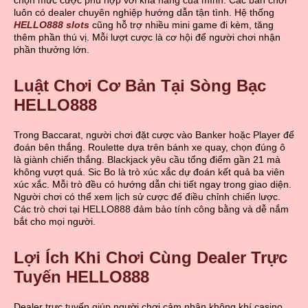
luôn có dealer chuyên nghiệp hướng dẫn tận tình. Hệ thống
HELLO888 slots
cũng hỗ trợ nhiều mini game đi kèm, tăng
thêm phần thú vị. Mỗi lượt cược là cơ hội để người chơi nhận
phần thưởng lớn.
Luật Chơi Cơ Bản Tại Sòng Bạc
HELLO888
Trong Baccarat, người chơi đặt cược vào Banker hoặc Player để
đoán bên thắng. Roulette dựa trên bánh xe quay, chọn đúng ô
là giành chiến thắng. Blackjack yêu cầu tổng điểm gần 21 mà
không vượt quá. Sic Bo là trò xúc xắc dự đoán kết quả ba viên
xúc xắc. Mỗi trò đều có hướng dẫn chi tiết ngay trong giao diện.
Người chơi có thể xem lịch sử cược để điều chỉnh chiến lược.
Các trò chơi tại HELLO888 đảm bảo tính công bằng và dễ nắm
bắt cho mọi người.
Lợi Ích Khi Chơi Cùng Dealer Trực
Tuyến HELLO888
Dealer trực tuyến giúp người chơi cảm nhận không khí casino