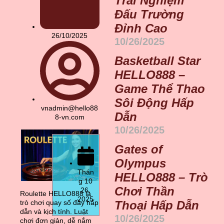
Trải Nghiệm
Đấu Trường
Đỉnh Cao
26/10/2025
10/26/2025
Basketball Star
HELLO888 –
Game Thể Thao
Sôi Động Hấp
vnadmin@hello88
Dẫn
8-vn.com
10/26/2025
Gates of
Olympus
Thán
HELLO888 – Trò
g 10
Chơi Thần
26,
Roulette HELLO888 là
2025
trò chơi quay số đầy hấp
Thoại Hấp Dẫn
dẫn và kịch tính. Luật
10/26/2025
chơi đơn giản, dễ nắm