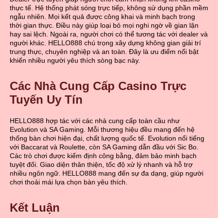
thực tế. Hệ thống phát sóng trực tiếp, không sử dụng phần mềm
ngẫu nhiên. Mọi kết quả được công khai và minh bạch trong
thời gian thực. Điều này giúp loại bỏ mọi nghi ngờ về gian lận
hay sai lệch. Ngoài ra, người chơi có thể tương tác với dealer và
người khác. HELLO888 chú trọng xây dựng không gian giải trí
trung thực, chuyên nghiệp và an toàn. Đây là ưu điểm nổi bật
khiến nhiều người yêu thích sòng bạc này.
Các Nhà Cung Cấp Casino Trực
Tuyến Uy Tín
HELLO888 hợp tác với các nhà cung cấp toàn cầu như
Evolution và SA Gaming. Mỗi thương hiệu đều mang đến hệ
thống bàn chơi hiện đại, chất lượng quốc tế. Evolution nổi tiếng
với Baccarat và Roulette, còn SA Gaming dẫn đầu với Sic Bo.
Các trò chơi được kiểm định công bằng, đảm bảo minh bạch
tuyệt đối. Giao diện thân thiện, tốc độ xử lý nhanh và hỗ trợ
nhiều ngôn ngữ. HELLO888 mang đến sự đa dạng, giúp người
chơi thoải mái lựa chọn bàn yêu thích.
Kết Luận