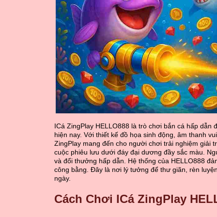
ICá ZingPlay HELLO888 là trò chơi bắn cá hấp dẫn đ
hiện nay. Với thiết kế đồ họa sinh động, âm thanh vui
ZingPlay mang đến cho người chơi trải nghiệm giải tr
cuộc phiêu lưu dưới đáy đại dương đầy sắc màu. Ngườ
và đổi thưởng hấp dẫn. Hệ thống của HELLO888 đảm 
công bằng. Đây là nơi lý tưởng để thư giãn, rèn luy
ngày.
Cách Chơi ICá ZingPlay HEL