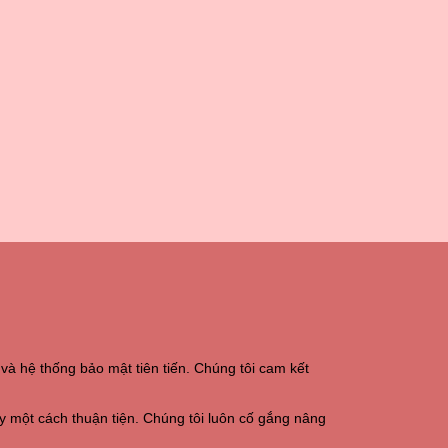
à hệ thống bảo mật tiên tiến. Chúng tôi cam kết
một cách thuận tiện. Chúng tôi luôn cố gắng nâng