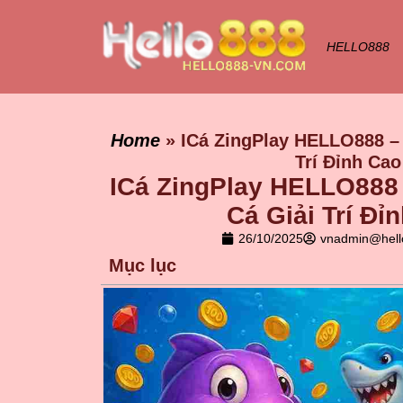
HELLO888
Home
»
ICá ZingPlay HELLO888 – 
Trí Đỉnh Cao
ICá ZingPlay HELLO888 
Cá Giải Trí Đỉ
26/10/2025
vnadmin@hell
Mục lục